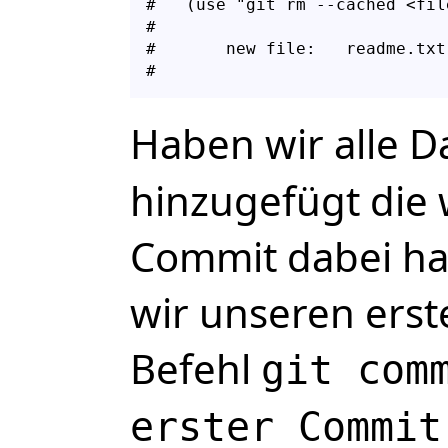
#   (use "git rm --cached <fil
#

#       new file:   readme.txt

Haben wir alle D
hinzugefügt die 
Commit dabei h
wir unseren ers
Befehl
git com
erster Commit