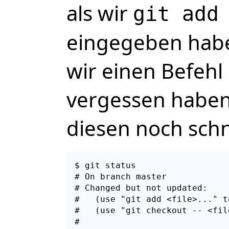
als wir
git add
eingegeben haben
wir einen Befehl 
vergessen haben,
diesen noch schn
$ git status

# On branch master

# Changed but not updated:

#   (use "git add <file>..." t
#   (use "git checkout -- <fil
#
