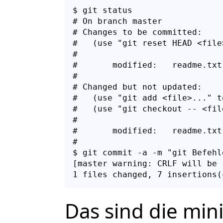
$ git status

# On branch master

# Changes to be committed:

#   (use "git reset HEAD <file
#

#       modified:   readme.txt

#

# Changed but not updated:

#   (use "git add <file>..." t
#   (use "git checkout -- <fil
#

#       modified:   readme.txt

#

$ git commit -a -m "git Befehl
[master warning: CRLF will be 
Das sind die min