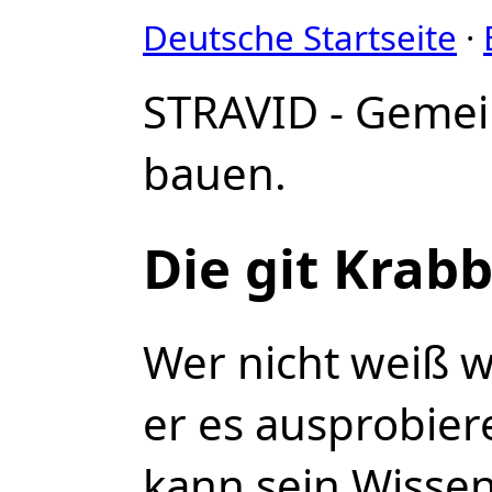
Deutsche Startseite
·
STRAVID - Geme
bauen.
Die git Krab
Wer nicht weiß wa
er es ausprobier
kann sein Wisse