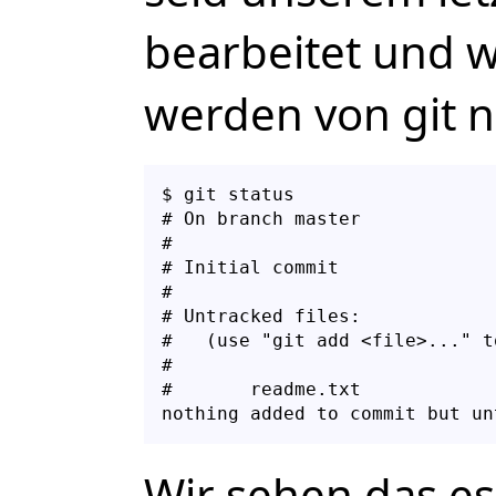
bearbeitet und 
werden von git n
$ git status

# On branch master

#

# Initial commit

#

# Untracked files:

#   (use "git add <file>..." t
#

#       readme.txt

Wir sehen das es