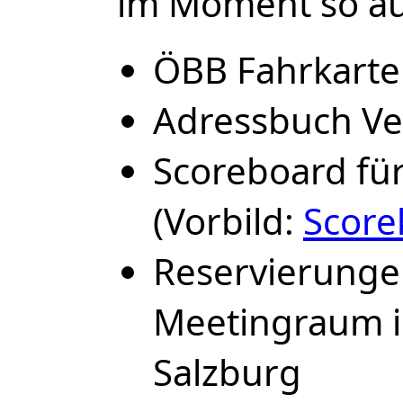
im Moment so au
ÖBB Fahrkart
Adressbuch Ve
Scoreboard für
(Vorbild:
Score
Reservierunge
Meetingraum 
Salzburg