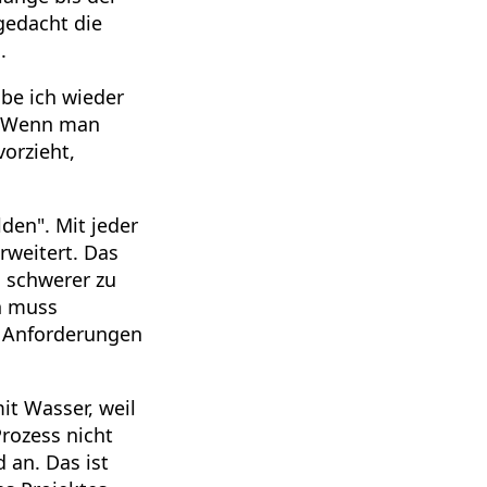
gedacht die
.
be ich wieder
e. Wenn man
orzieht,
den". Mit jeder
rweitert. Das
d schwerer zu
n muss
n Anforderungen
it Wasser, weil
Prozess nicht
 an. Das ist