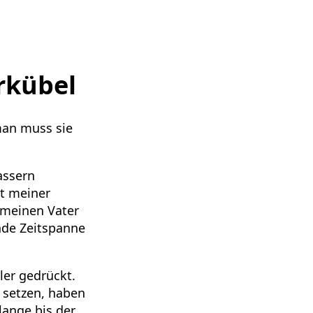
rkübel
man muss sie
assern
it meiner
 meinen Vater
nde Zeitspanne
ler gedrückt.
 setzen, haben
lange bis der