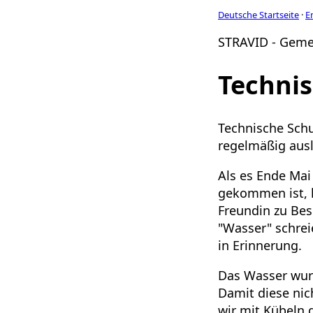
Deutsche Startseite
·
E
STRAVID - Geme
Techni
Technische Sch
regelmäßig ausl
Als es Ende Mai
gekommen ist, h
Freundin zu Bes
"Wasser" schrei
in Erinnerung.
Das Wasser wurd
Damit diese nic
wir mit Kübeln 